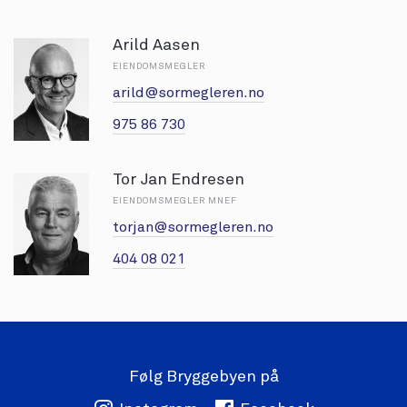
Arild Aasen
EIENDOMSMEGLER
arild@sormegleren.no
975 86 730
Tor Jan Endresen
EIENDOMSMEGLER MNEF
torjan@sormegleren.no
404 08 021
Følg Bryggebyen på