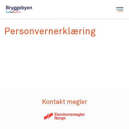
Leilighetsvelger
Personvernerklæring
Salgsdokumenter
Galleri
Om Bryggebyen
Kontakt megler