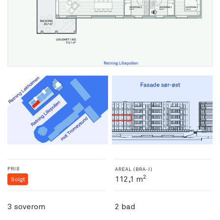
PRIS
AREAL (BRA-I)
2
112,1 m
Solgt
3 soverom
2 bad