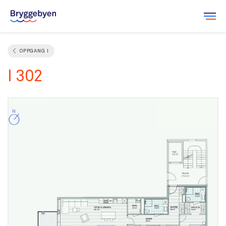
Leilighetsvelger
OPPGANG I
I 302
Salgsdokumenter
Galleri
Om Bryggebyen