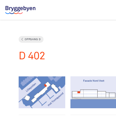
Leilighetsvelger
OPPGANG D
Salgsdokumenter
D 402
Galleri
Om Bryggebyen