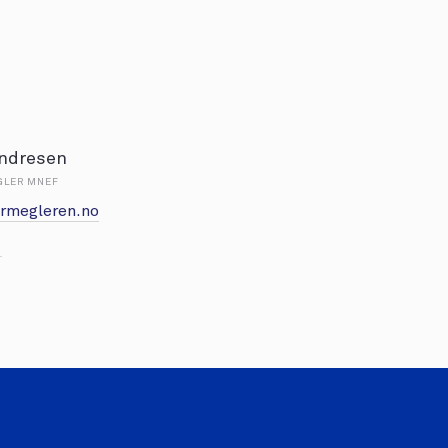
Endresen
GLER MNEF
rmegleren.no
1