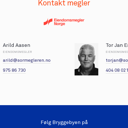
Kontakt megler
Arild Aasen
Tor Jan 
EIENDOMSMEGLER
EIENDOMSME
arild@sormegleren.no
torjan@so
975 86 730
404 08 02
Følg Bryggebyen på