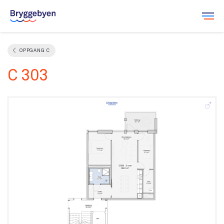
Leilighetsvelger
OPPGANG C
C 303
Salgsdokumenter
Galleri
Om Bryggebyen