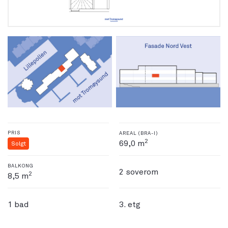
PRIS
AREAL (BRA-I)
2
69,0 m
Solgt
BALKONG
2 soverom
2
8,5 m
1 bad
3. etg