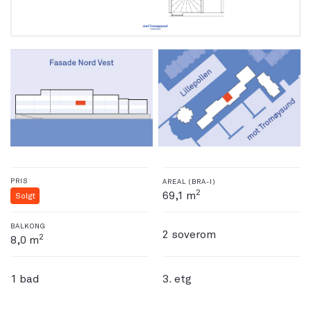
PRIS
AREAL (BRA-I)
2
69,1 m
Solgt
BALKONG
2 soverom
2
8,0 m
1 bad
3. etg