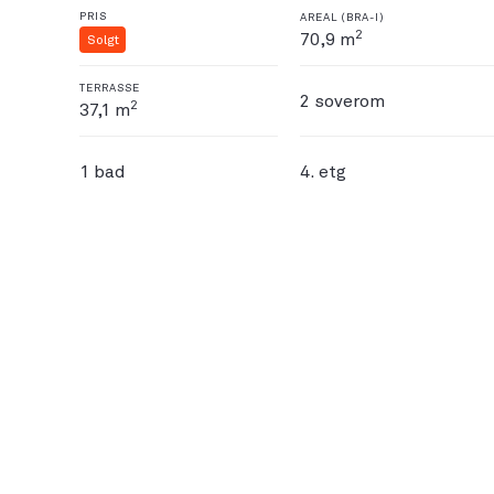
PRIS
AREAL (BRA-I)
2
70,9 m
Solgt
TERRASSE
2 soverom
2
37,1 m
1 bad
4. etg