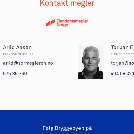
Kontakt megler
Arild Aasen
Tor Jan 
EIENDOMSMEGLER
EIENDOMSME
arild@sormegleren.no
torjan@so
975 86 730
404 08 02
Følg Bryggebyen på