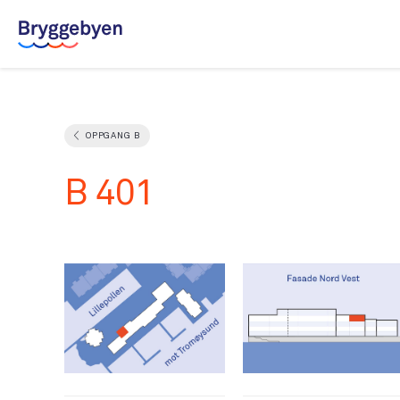
Leilighetsvelger
OPPGANG B
Salgsdokumenter
B 401
Galleri
Om Bryggebyen