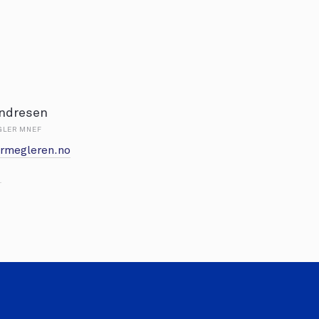
Endresen
GLER MNEF
rmegleren.no
1