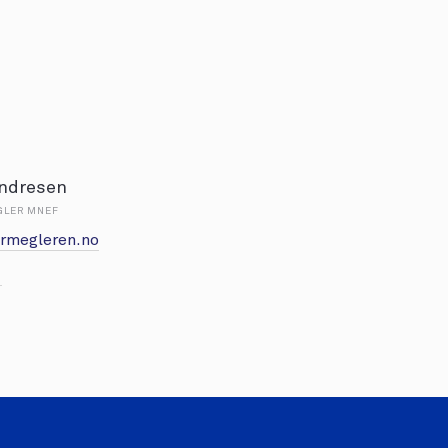
Endresen
GLER MNEF
rmegleren.no
1