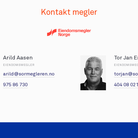
Kontakt megler
Arild Aasen
Tor Jan 
EIENDOMSMEGLER
EIENDOMSME
arild@sormegleren.no
torjan@so
975 86 730
404 08 02