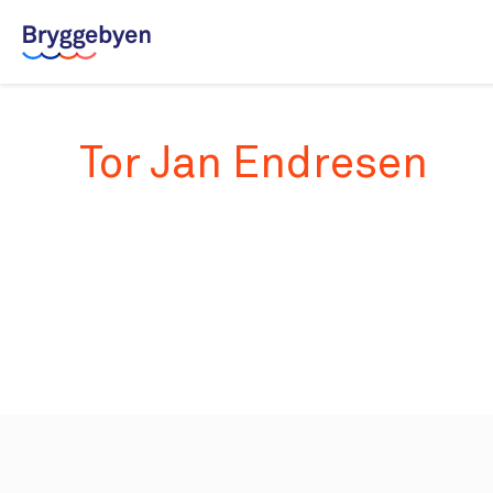
Leilighetsvelger
Tor Jan Endresen
Salgsdokumenter
Galleri
Om Bryggebyen